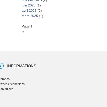
octobre 2025
(2)
juin 2025
(1)
avril 2025
(2)
mars 2025
(1)
Pagination
Page 1
Page
››
suivante
INFORMATIONS
 propos
ermes et conditions
lan du site