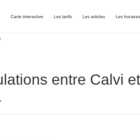
Carte interactive
Les tarifs
Les articles
Les horaire
4
lations entre Calvi e
4