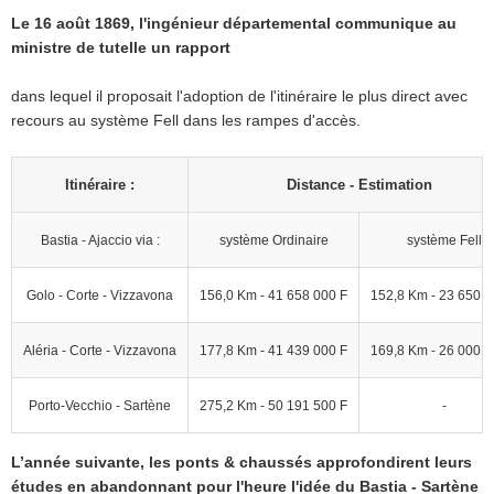
Le 16 août 1869, l'ingénieur départemental communique au
ministre de tutelle un rapport
dans lequel il proposait l'adoption de l'itinéraire le plus direct avec
recours au système Fell dans les rampes d'accès.
Itinéraire :
Distance - Estimation
Bastia - Ajaccio via :
système Ordinaire
système Fell
Golo - Corte - Vizzavona
156,0 Km - 41 658 000 F
152,8 Km - 23 650 0
Aléria - Corte - Vizzavona
177,8 Km - 41 439 000 F
169,8 Km - 26 000 0
Porto-Vecchio - Sartène
275,2 Km - 50 191 500 F
-
L’année suivante, les ponts & chaussés approfondirent leurs
études en abandonnant pour l'heure l'idée du Bastia - Sartène