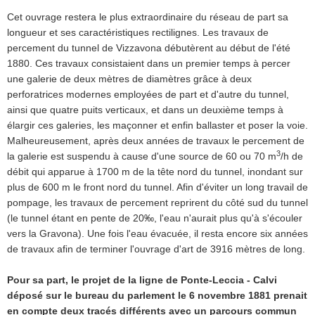
Cet ouvrage restera le plus extraordinaire du réseau de part sa
longueur et ses caractéristiques rectilignes. Les travaux de
percement du tunnel de Vizzavona débutèrent au début de l'été
1880. Ces travaux consistaient dans un premier temps à percer
une galerie de deux mètres de diamètres grâce à deux
perforatrices modernes employées de part et d'autre du tunnel,
ainsi que quatre puits verticaux, et dans un deuxième temps à
élargir ces galeries, les maçonner et enfin ballaster et poser la voie.
Malheureusement, après deux années de travaux le percement de
3
la galerie est suspendu à cause d'une source de 60 ou 70 m
/h de
débit qui apparue à 1700 m de la tête nord du tunnel, inondant sur
plus de 600 m le front nord du tunnel. Afin d'éviter un long travail de
pompage, les travaux de percement reprirent du côté sud du tunnel
(le tunnel étant en pente de 20‰, l'eau n'aurait plus qu'à s'écouler
vers la Gravona). Une fois l'eau évacuée, il resta encore six années
de travaux afin de terminer l'ouvrage d'art de 3916 mètres de long.
Pour sa part, le projet de la ligne de Ponte-Leccia - Calvi
déposé sur le bureau du parlement le 6 novembre 1881 prenait
en compte deux tracés différents avec un parcours commun