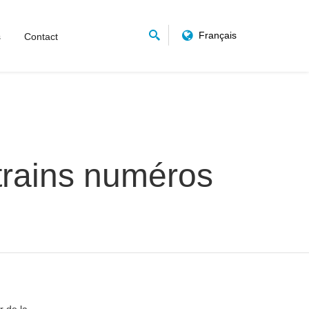
Français
s
Contact
 trains numéros