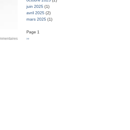
octobre 2025
(2)
juin 2025
(1)
avril 2025
(2)
mars 2025
(1)
Pagination
Page 1
Page
››
mmentaires
suivante