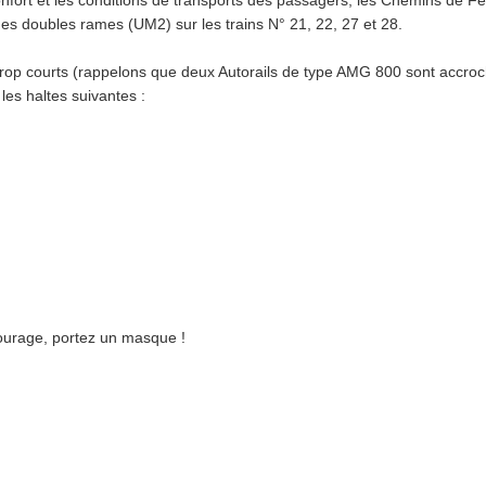
confort et les conditions de transports des passagers, les Chemins de Fe
es doubles rames (UM2) sur les trains N° 21, 22, 27 et 28.
 trop courts (rappelons que deux Autorails de type AMG 800 sont accro
les haltes suivantes :
tourage, portez un masque !