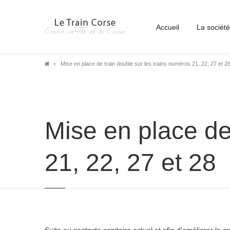
Accueil
La société
Fil
Mise en place de train double sur les trains numéros 21, 22, 27 et 2
d'Ariane
Mise en place de
21, 22, 27 et 28