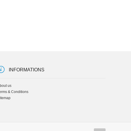
INFORMATIONS
bout us
erms & Conditions
itemap