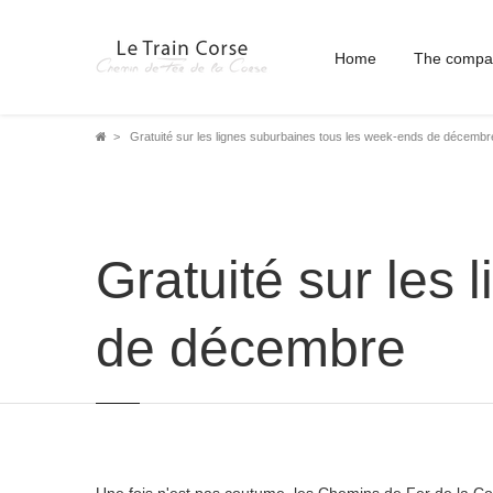
Home
The compa
Breadcrumb
Gratuité sur les lignes suburbaines tous les week-ends de décembr
Gratuité sur les
de décembre