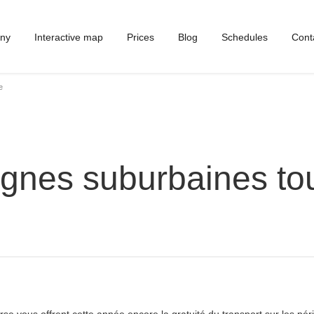
ny
Interactive map
Prices
Blog
Schedules
Cont
e
 lignes suburbaines t