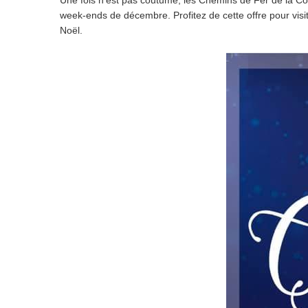
Une fois n'est pas coutume, les Chemins de Fer de la Cors
week-ends de décembre. Profitez de cette offre pour visi
Noël.