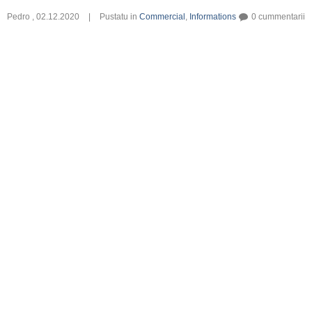
Pedro
,
02.12.2020
|
Pustatu in
Commercial
,
Informations
0 cummentarii