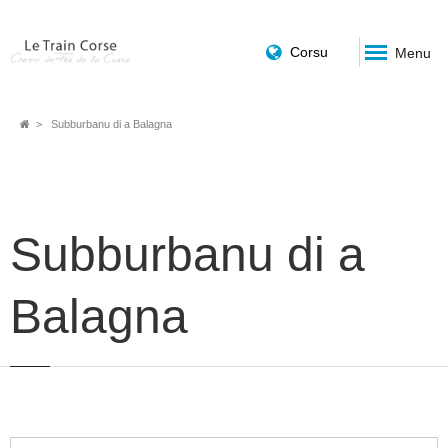
Corsu
Menu
Fil
Subburbanu di a Balagna
d'Ariane
Subburbanu di a
Balagna