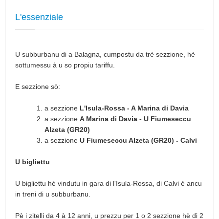
L'essenziale
U subburbanu di a Balagna, cumpostu da trè sezzione, hè
sottumessu à u so propiu tariffu.
E sezzione sò:
a sezzione
L'Isula-Rossa - A Marina di Davia
a sezzione
A Marina di Davia - U Fiumeseccu
Alzeta (GR20)
a sezzione
U Fiumeseccu Alzeta (GR20) - Calvi
U bigliettu
U bigliettu hè vindutu in gara di l'Isula-Rossa, di Calvi é ancu
in treni di u subburbanu.
Pè i zitelli da 4 à 12 anni, u prezzu per 1 o 2 sezzione hè di 2