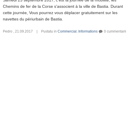
Samedi 23 septembre 2017, c'est la journée de la mobilité, les
Chemins de fer de la Corse s'associent à la ville de Bastia. Durant
cette journée, Vous pourrez vous déplacer gratuitement sur les
navettes du périurbain de Bastia.
Pedro
,
21.09.2017
|
Pustatu in
Commercial
,
Informations
0 cummentarii