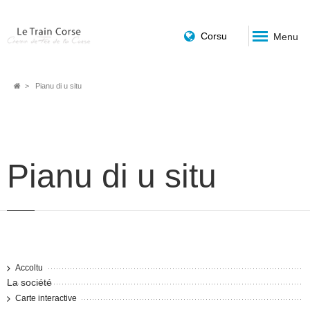
Corsu
Menu
Fil
Pianu di u situ
d'Ariane
Pianu di u situ
Accoltu
La société
Carte interactive