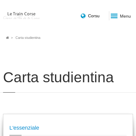
Corsu
Menu
Fil
Carta studientina
d'Ariane
Carta studientina
L'essenziale