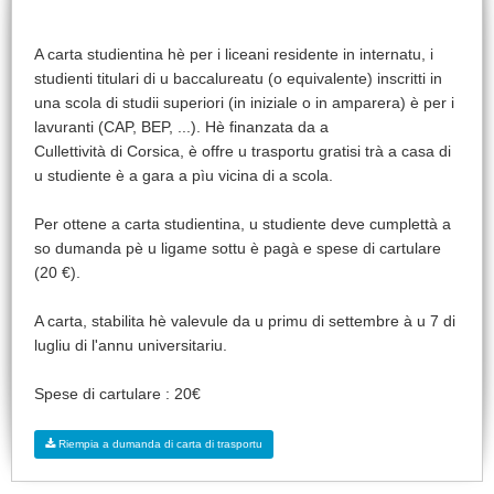
A carta studientina hè per i liceani residente in internatu, i
studienti titulari di u baccalureatu (o equivalente) inscritti in
una scola di studii superiori (in iniziale o in amparera) è per i
lavuranti (CAP, BEP, ...). Hè finanzata da a
Cullettività di Corsica, è offre u trasportu gratisi trà a casa di
u studiente è a gara a pìu vicina di a scola.
Per ottene a carta studientina, u studiente deve cumplettà a
so dumanda pè u ligame sottu è pagà e spese di cartulare
(20 €).
A carta, stabilita hè valevule da u primu di settembre à u 7 di
lugliu di l'annu universitariu.
Spese di cartulare : 20€
Riempia a dumanda di carta di trasportu