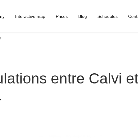
ny
Interactive map
Prices
Blog
Schedules
Cont
4
lations entre Calvi e
4