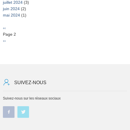
juillet 2024
(3)
juin 2024
(2)
mai 2024
(1)
Pagination
Page
‹‹
précédente
Page 2
Page
››
suivante
SUIVEZ-NOUS
Suivez-nous sur les réseaux sociaux