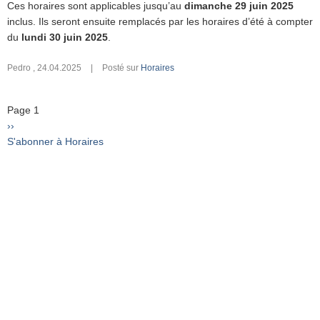
Ces horaires sont applicables jusqu’au
dimanche 29 juin 2025
inclus. Ils seront ensuite remplacés par les horaires d’été à compter
du
lundi 30 juin 2025
.
Pedro
,
24.04.2025
|
Posté sur
Horaires
Pagination
Page 1
Page
››
suivante
S'abonner à Horaires