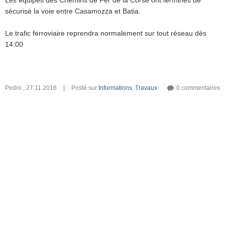
Les équipes des Chemins de Fer de la Corse ont terminés de
sécurisé la voie entre Casamozza et Batia.
Le trafic ferroviaire reprendra normalement sur tout réseau dès
14:00
Pedro
,
27.11.2016
|
Posté sur
Informations
,
Travaux
0 commentaires