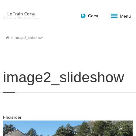
Corsu
Menu
Fil
image2_slideshow
d'Ariane
image2_slideshow
Flexslider